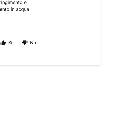
ringimento è
mento in acqua
Sì
No