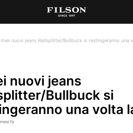
I miei nuovi jeans Railsplitter/Bullbuck si restingeranno una v
ei nuovi jeans
splitter/Bullbuck si
ingeranno una volta l
 mesi fa