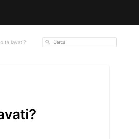
Cerca
olta lavati?
avati?