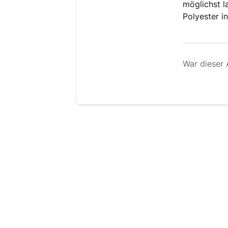
möglichst l
Polyester i
War dieser A